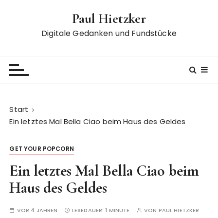
Z
Paul Hietzker
u
m
Digitale Gedanken und Fundstücke
I
n
h
a
l
t
Start
s
Ein letztes Mal Bella Ciao beim Haus des Geldes
p
r
GET YOUR POPCORN
i
n
Ein letztes Mal Bella Ciao beim
g
Haus des Geldes
e
n
VOR 4 JAHREN
LESEDAUER:
1 MINUTE
VON
PAUL HIETZKER