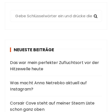
S
u
c
h
e
n
NEUESTE BEITRÄGE
n
a
Das war mein perfekter Zufluchtsort vor der
c
Hitzewelle heute
h
:
Was macht Anna Netrebko aktuell auf
Instagram?
Corsair Cove steht auf meiner Steam Liste
schon ganz oben