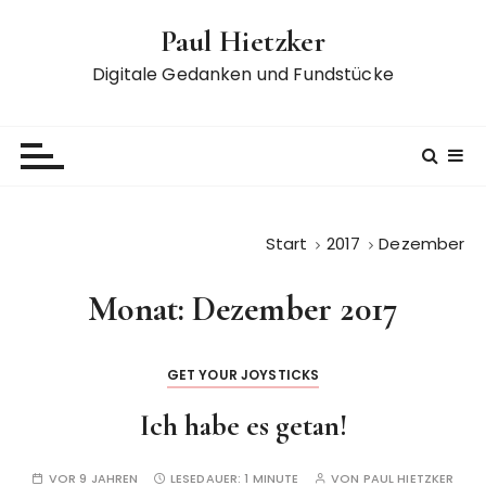
Z
Paul Hietzker
u
m
Digitale Gedanken und Fundstücke
I
n
h
a
l
t
Start
2017
Dezember
s
p
Monat:
Dezember 2017
r
i
n
GET YOUR JOYSTICKS
g
e
Ich habe es getan!
n
VOR 9 JAHREN
LESEDAUER:
1 MINUTE
VON
PAUL HIETZKER