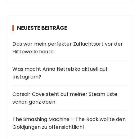
h
e
n
NEUESTE BEITRÄGE
n
a
Das war mein perfekter Zufluchtsort vor der
c
Hitzewelle heute
h
:
Was macht Anna Netrebko aktuell auf
Instagram?
Corsair Cove steht auf meiner Steam Liste
schon ganz oben
The Smashing Machine – The Rock wollte den
Goldjungen zu offensichtlich!