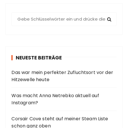
S
u
c
h
e
n
NEUESTE BEITRÄGE
n
a
Das war mein perfekter Zufluchtsort vor der
c
Hitzewelle heute
h
:
Was macht Anna Netrebko aktuell auf
Instagram?
Corsair Cove steht auf meiner Steam Liste
schon ganz oben