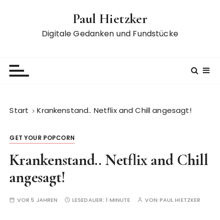
Z
Paul Hietzker
u
m
Digitale Gedanken und Fundstücke
I
n
h
a
l
t
Start
Krankenstand.. Netflix and Chill angesagt!
s
p
GET YOUR POPCORN
r
i
Krankenstand.. Netflix and Chill
n
angesagt!
g
e
VOR 5 JAHREN
LESEDAUER:
1 MINUTE
VON
PAUL HIETZKER
n