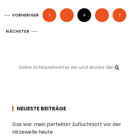
S
VORHERIGER
1
…
4
…
7
e
i
NÄCHSTER
t
e
n
S
n
u
u
c
m
h
e
m
n
e
NEUESTE BEITRÄGE
n
r
a
i
Das war mein perfekter Zufluchtsort vor der
c
Hitzewelle heute
h
e