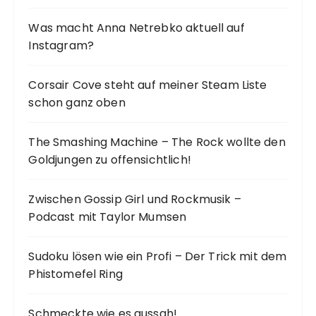
:
r
Was macht Anna Netrebko aktuell auf
u
Instagram?
n
g
Corsair Cove steht auf meiner Steam Liste
d
schon ganz oben
e
The Smashing Machine – The Rock wollte den
r
Goldjungen zu offensichtlich!
B
e
Zwischen Gossip Girl und Rockmusik –
i
Podcast mit Taylor Mumsen
t
r
Sudoku lösen wie ein Profi – Der Trick mit dem
Phistomefel Ring
ä
g
Schmeckte wie es aussah!