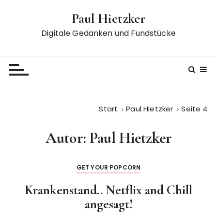
Z
Paul Hietzker
u
m
Digitale Gedanken und Fundstücke
I
n
h
a
l
t
Start
Paul Hietzker
Seite 4
s
p
Autor:
Paul Hietzker
r
i
n
GET YOUR POPCORN
g
e
Krankenstand.. Netflix and Chill
n
angesagt!