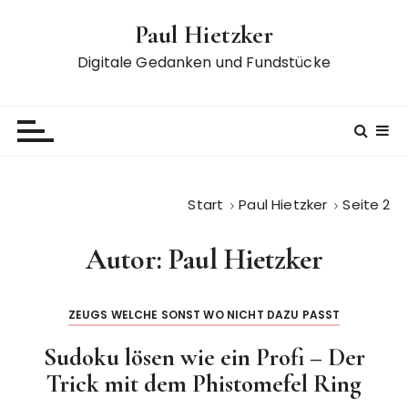
Z
Paul Hietzker
u
m
Digitale Gedanken und Fundstücke
I
n
h
a
l
t
Start
Paul Hietzker
Seite 2
s
p
Autor:
Paul Hietzker
r
i
n
ZEUGS WELCHE SONST WO NICHT DAZU PASST
g
e
Sudoku lösen wie ein Profi – Der
n
Trick mit dem Phistomefel Ring