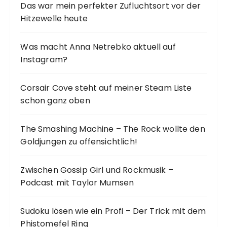
i
Das war mein perfekter Zufluchtsort vor der
c
Hitzewelle heute
h
e
:
r
Was macht Anna Netrebko aktuell auf
u
Instagram?
n
g
Corsair Cove steht auf meiner Steam Liste
d
schon ganz oben
e
The Smashing Machine – The Rock wollte den
r
Goldjungen zu offensichtlich!
B
e
Zwischen Gossip Girl und Rockmusik –
i
Podcast mit Taylor Mumsen
t
r
Sudoku lösen wie ein Profi – Der Trick mit dem
Phistomefel Ring